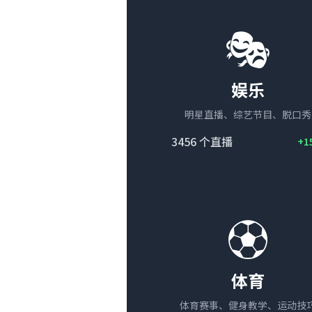
🎭
娱乐
明星直播、综艺节目、脱口秀
3456
个直播
+1
⚽
体育
体育赛事、健身教学、运动技