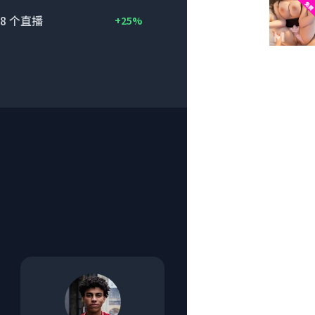
8
个直播
+25%