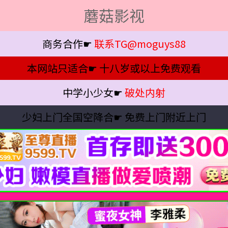
蘑菇影视
商务合作☛
联系TG@moguys88
本网站只适合☛
十八岁或以上免费观看
中学小少女☛
破处内射
少妇上门全国空降合☛
免费上门附近上门